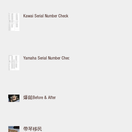
Kawai Serial Number Check
Yamaha Serial Number Check
爆鎚Before & After
帶琴移民