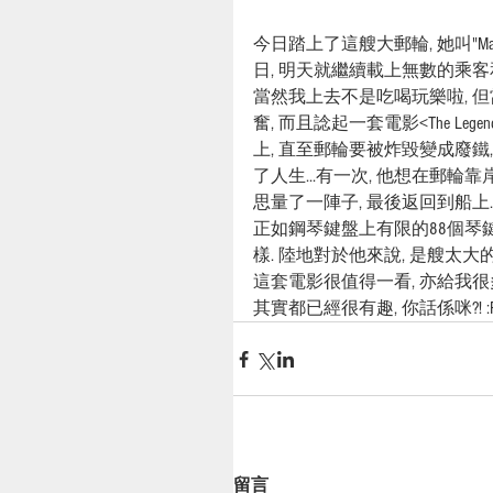
今日踏上了這艘大郵輪, 她叫"Marin
日, 明天就繼續載上無數的乘客
當然我上去不是吃喝玩樂啦, 
奮, 而且諗起一套電影<The Leg
上, 直至郵輪要被炸毀變成廢鐵
了人生...有一次, 他想在郵輪
思量了一陣子, 最後返回到船上.
正如鋼琴鍵盤上有限的88個琴
樣. 陸地對於他來說, 是艘太大的
這套電影很值得一看, 亦給我很多
其實都已經很有趣, 你話係咪?! :
留言