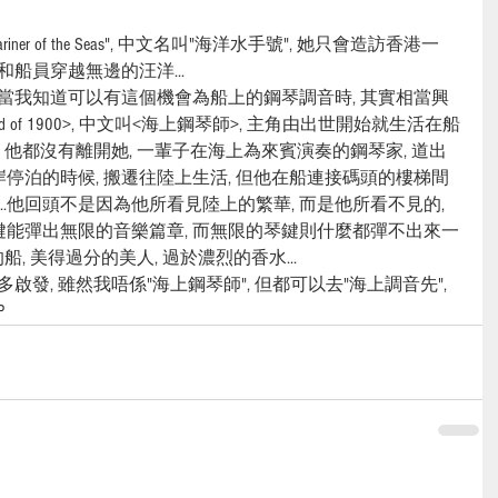
er of the Seas", 中文名叫"海洋水手號", 她只會造訪香港一
和船員穿越無邊的汪洋...
但當我知道可以有這個機會為船上的鋼琴調音時, 其實相當興
end of 1900>, 中文叫<海上鋼琴師>, 主角由出世開始就生活在船
, 他都沒有離開她, 一輩子在海上為來賓演奏的鋼琴家, 道出
靠岸停泊的時候, 搬遷往陸上生活, 但他在船連接碼頭的樓梯間
..他回頭不是因為他所看見陸上的繁華, 而是他所看不見的, 
鍵能彈出無限的音樂篇章, 而無限的琴鍵則什麼都彈不出來一
船, 美得過分的美人, 過於濃烈的香水...
啟發, 雖然我唔係"海上鋼琴師", 但都可以去"海上調音先", 
P