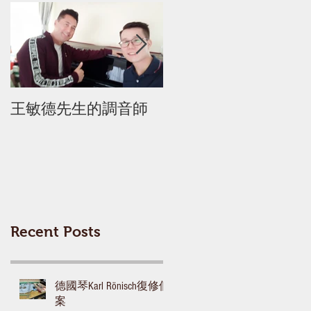
王敏德先生的調音師
迦密柏雨中學 調音
Recent Posts
德國琴Karl Rönisch復修個
案