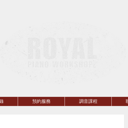
錄
預約服務
調音課程