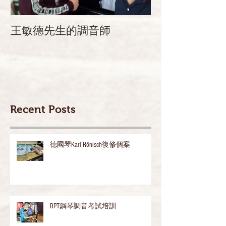
王敏德先生的調音師
迦密柏雨中學 
Recent Posts
德國琴Karl Rönisch復修個案
RPT鋼琴調音考試培訓