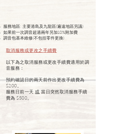
服務地區: 主要港島及九龍區(遍遠地區另議)
​如果前一次調音超過兩年另加10%附加費
調音包基本維修(不包括零件更換)
取消服務或更改之手續費
以下為之取消服務或更改手續費適用於調
音服務：
預約確認日的兩天前作出更改手續費為
$200。
服務日前一天
或
當日突然取消服務手續
費為 $500。