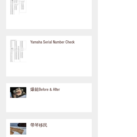
Yamaha Serial Number Check
爆鎚Before & After
帶琴移民