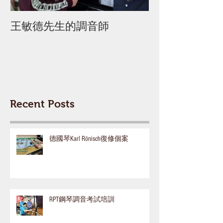
王敏德先生的調音師
迦密柏雨中學 
Recent Posts
德國琴Karl Rönisch復修個案
RPT鋼琴調音考試培訓