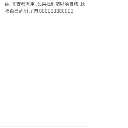
曲, 其實都有用...如果找到清晰的目標, 就
盡自己的能力吧! 🏃‍♀️🏃‍♂️🏃‍♀️🏃‍♂️🏃‍♀️🏃‍♂️