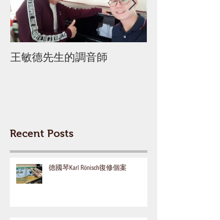
王敏德先生的調音師
迦密柏雨中學 
Recent Posts
德國琴Karl Rönisch復修個案