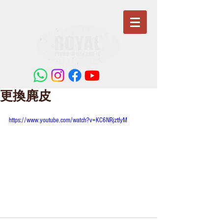
更換麂皮
https://www.youtube.com/watch?v=KC6NRjztfyM