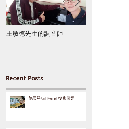
王敏德先生的調音師
迦密柏雨中學 
Recent Posts
德國琴Karl Rönisch復修個案