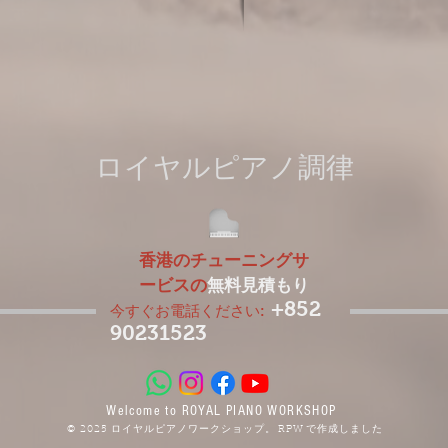
ロイヤルピアノ調律
香港のチューニングサ
ービスの
無料見積もり
+852
今すぐお電話ください:
90231523
Welcome to ROYAL PIANO WORKSHOP
© 2025 ロイヤルピアノワークショップ。
RPW
で作成しました