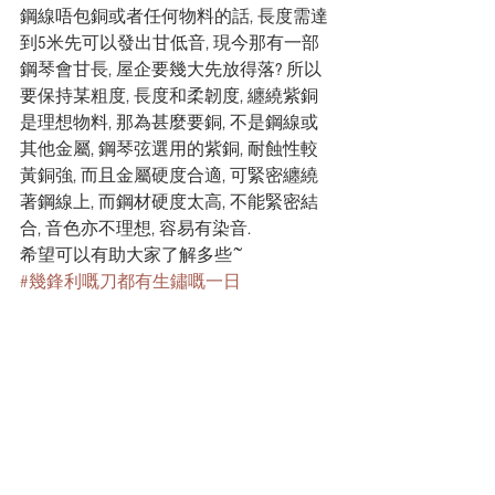
鋼線唔包銅或者任何物料的話, 長度需達
到5米先可以發出甘低音, 現今那有一部
鋼琴會甘長, 屋企要幾大先放得落? 所以
要保持某粗度, 長度和柔韌度, 纏繞紫銅
是理想物料, 那為甚麼要銅, 不是鋼線或
其他金屬, 鋼琴弦選用的紫銅, 耐蝕性較
黃銅強, 而且金屬硬度合適, 可緊密纏繞
著鋼線上, 而鋼材硬度太高, 不能緊密結
合, 音色亦不理想, 容易有染音.
希望可以有助大家了解多些~
#幾鋒利嘅刀都有生鏽嘅一日