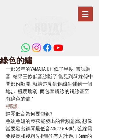
綠色的鏽
一部35年的YAMAHA U1, 低了半度, 嘗試調
音, 結果三條低音線斷了,當見到琴線係中
間部份斷開, 就清楚見到鋼線生鏽到一個
地步, 極度脆弱, 而包圍鋼線的銅線甚至
有綠色的鏽~
#那誰
鋼琴低音為何要包銅?
愈幼愈短的琴弦能發出的音頻愈高, 想像
當要發出鋼琴最低音A0(27.5Hz)時, 弦線需
要幾長和幾粗先得呢? 有人計過, 1.6mm的