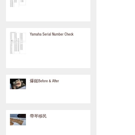
Yamaha Serial Number Check
爆鎚Before & After
帶琴移民