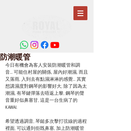
防潮暖管
今日有機會為客人安裝防潮暖管和調
音... 可能住村屋的關係, 屋內好潮濕, 而且
又落雨, 入到去有點濕淋淋的感覺... 其實
想講濕度對鋼琴的影響好大, 除了因為太
潮濕, 有琴鍵彈落去唔返上黎, 鋼琴的聲
音重好似鼻塞甘, 這是一台生病了的
KAWAI.
希望透過調音, 琴鎚多次擊打弦線的過程
裡面, 可以通到佢既鼻塞, 加上防潮暖管