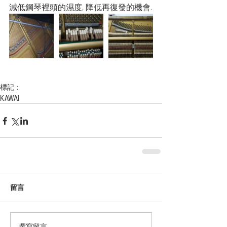
減低鋼琴裡頭的濕度, 降低再復發的機會.
標記：
KAWAI
留言
撰寫留言......